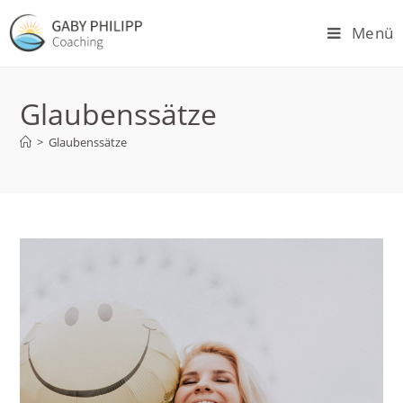
Zum
Menü
Inhalt
springen
Glaubenssätze
>
Glaubenssätze